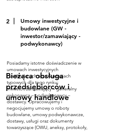
Umowy inwestycyjne i
2
budowlane (GW -
inwestor/zamawiający -
podwykonawcy)
Posiadamy istotne doświadczenie w
umowach inwestycyjnych
Bieżąca obsługa
i budowlanych oraz w relacjach
typowych dla tego rynku:
przedsiębiorców i
inwestor/zamawiający – generalny
wykonawca – podwykonawcy –
umowy handlowe
dostawcy. Opracowujemy i
negocjujemy umowy o roboty
budowlane, umowy podwykonawcze,
dostawy, usługi oraz dokumenty
towarzyszące (OWU, aneksy, protokoły,