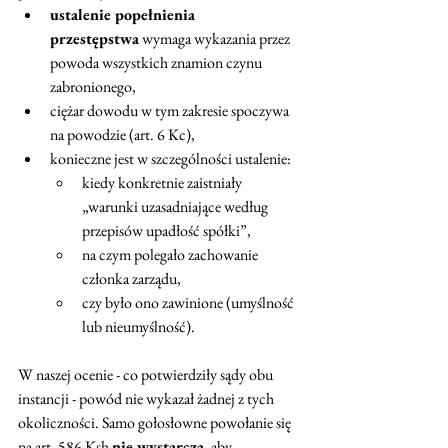
ustalenie popełnienia 
przestępstwa
 wymaga wykazania przez 
powoda wszystkich znamion czynu 
zabronionego,
ciężar dowodu w tym zakresie spoczywa 
na powodzie (art. 6 Kc),
konieczne jest w szczególności ustalenie:
kiedy konkretnie zaistniały 
„warunki uzasadniające według 
przepisów upadłość spółki”,
na czym polegało zachowanie 
członka zarządu,
czy było ono zawinione (umyślność 
lub nieumyślność).
W naszej ocenie - co potwierdziły sądy obu 
instancji - powód nie wykazał żadnej z tych 
okoliczności. Samo gołosłowne powołanie się 
na art. 586 Ksh 
nie wystarcza
, aby 