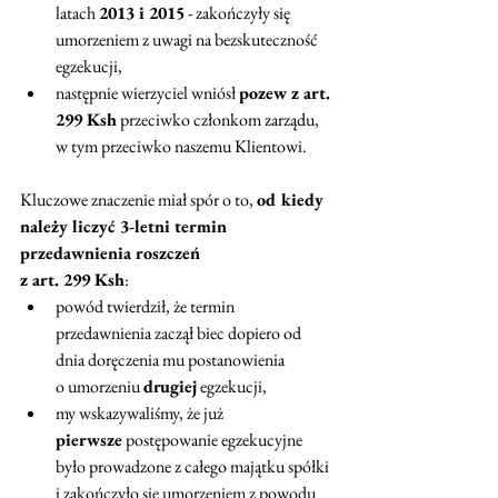
latach 
2013 i 2015
 - zakończyły się 
umorzeniem z uwagi na bezskuteczność 
egzekucji,
następnie wierzyciel wniósł 
pozew z art. 
299 Ksh
 przeciwko członkom zarządu, 
w tym przeciwko naszemu Klientowi.
Kluczowe znaczenie miał spór o to, 
od kiedy 
należy liczyć 3-letni termin 
przedawnienia roszczeń 
z art. 299 Ksh
:
powód twierdził, że termin 
przedawnienia zaczął biec dopiero od 
dnia doręczenia mu postanowienia 
o umorzeniu 
drugiej
 egzekucji,
my wskazywaliśmy, że już 
pierwsze
 postępowanie egzekucyjne 
było prowadzone z całego majątku spółki 
i zakończyło się umorzeniem z powodu 