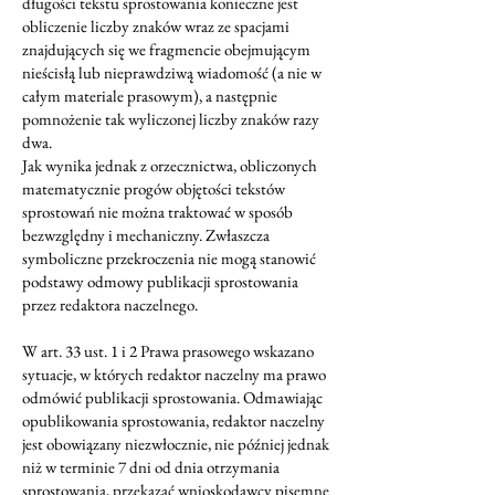
długości tekstu sprostowania konieczne jest
obliczenie liczby znaków wraz ze spacjami
znajdujących się we fragmencie obejmującym
nieścisłą lub nieprawdziwą wiadomość (a nie w
całym materiale prasowym), a następnie
pomnożenie tak wyliczonej liczby znaków razy
dwa.
Jak wynika jednak z orzecznictwa, obliczonych
matematycznie progów objętości tekstów
sprostowań nie można traktować w sposób
bezwzględny i mechaniczny. Zwłaszcza
symboliczne przekroczenia nie mogą stanowić
podstawy odmowy publikacji sprostowania
przez redaktora naczelnego.
W art. 33 ust. 1 i 2 Prawa prasowego wskazano
sytuacje, w których redaktor naczelny ma prawo
odmówić publikacji sprostowania. Odmawiając
opublikowania sprostowania, redaktor naczelny
jest obowiązany niezwłocznie, nie później jednak
niż w terminie 7 dni od dnia otrzymania
sprostowania, przekazać wnioskodawcy pisemne