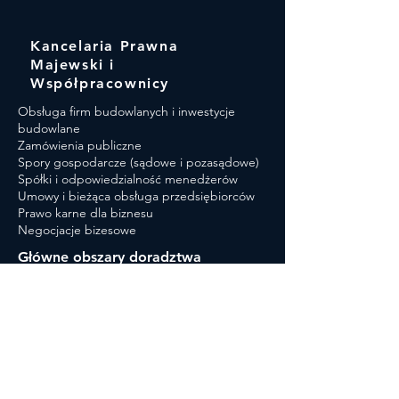
Kancelaria Prawna
Majewski i
Współpracownicy
Obsługa firm budowlanych i inwestycje
budowlane
Zamówienia publiczne​
Spory gospodarcze (sądowe i pozasądowe)
Spółki i odpowiedzialność menedżerów
Umowy i bieżąca obsługa przedsiębiorców
Prawo karne dla biznesu
Negocjacje bizesowe
Główne obszary doradztwa
Odwołania do Krajowej Izby Odwoławczej
(KIO)
Obsługa postępowań o udzielenie
zamówienia (Zamawiający / Wykonawcy)
Spory budowlane (rozliczenia kontraktów,
kary umowne, wady robót)