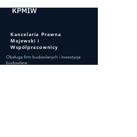
Kancelaria Prawna
Majewski i
Współpracownicy
Obsługa firm budowlanych i inwestycje
budowlane
Zamówienia publiczne​
Spory gospodarcze (sądowe i pozasądowe)
Spółki i odpowiedzialność menedżerów
Umowy i bieżąca obsługa przedsiębiorców
Prawo karne dla biznesu
Negocjacje bizesowe
Główne obszary doradztwa
Odwołania do Krajowej Izby Odwoławczej
(KIO)
Obsługa postępowań o udzielenie