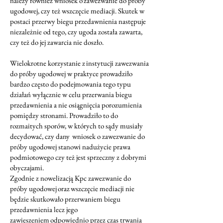
należy również wniosek o zawezwanie do próby
ugodowej, czy też wszczęcie mediacji. Skutek w
postaci przerwy biegu przedawnienia następuje
niezależnie od tego, czy ugoda została zawarta,
czy też do jej zawarcia nie doszło.
Wielokrotne korzystanie z instytucji zawezwania
do próby ugodowej w praktyce prowadziło
bardzo często do podejmowania tego typu
działań wyłącznie w celu przerwania biegu
przedawnienia a nie osiągnięcia porozumienia
pomiędzy stronami. Prowadziło to do
rozmaitych sporów, w których to sądy musiały
decydować, czy dany wniosek o zawezwanie do
próby ugodowej stanowi nadużycie prawa
podmiotowego czy też jest sprzeczny z dobrymi
obyczajami.
Zgodnie z nowelizacją Kpc zawezwanie do
próby ugodowej oraz wszczęcie mediacji nie
będzie skutkowało przerwaniem biegu
przedawnienia lecz jego
zawieszeniem odpowiednio przez czas trwania