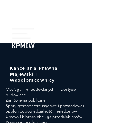
Kancelaria Prawna
Majewski i
Współpracownicy
Obsługa firm budowlanych i inwestycje
budowlane
Zamówienia publiczne​
Spory gospodarcze (sądowe i pozasądowe)
Spółki i odpowiedzialność menedżerów
Umowy i bieżąca obsługa przedsiębiorców
Prawo karne dla biznesu
Negocjacje bizesowe